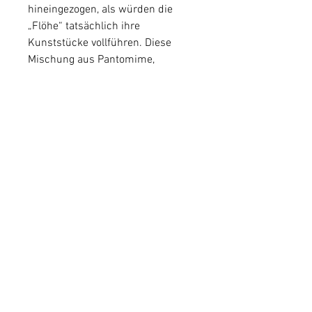
hineingezogen, als würden die
„Flöhe“ tatsächlich ihre
Kunststücke vollführen. Diese
Mischung aus Pantomime,
Zauberei und Humor macht den
Flohzirkus mit imaginären Flöhen
zu einem unterhaltsamen und
einzigartigen Spektakel – perfekt
für alle, die sich verzaubern lassen
möchten!
Abmessungen
Breite: 33 cm
Höhe: 11 cm
Tiefe: 15 cm
Sonderanfertigung möglich
Auf Wunsch fertigen wir dieses
Produkt auch in anderen Maßen
an. Bitte kontaktieren Sie uns vor